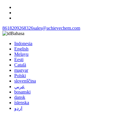
8618209268326
sales@achievechem.com
Bahasa
Indonesia
English
Melayu
Eesti
Català
magyar
Polski
slovenščina
عربي
bosanski
dansk
íslenska
اردو